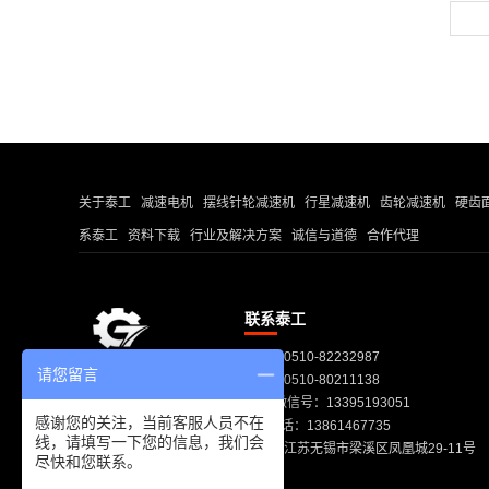
关于泰工
减速电机
摆线针轮减速机
行星减速机
齿轮减速机
硬齿
系泰工
资料下载
行业及解决方案
诚信与道德
合作代理
联系泰工
电话：0510-82232987
请您留言
传真：0510-80211138
手机/微信号：13395193051
感谢您的关注，当前客服人员不在
400电话：13861467735
线，请填写一下您的信息，我们会
地址：江苏无锡市梁溪区凤凰城29-11号
尽快和您联系。