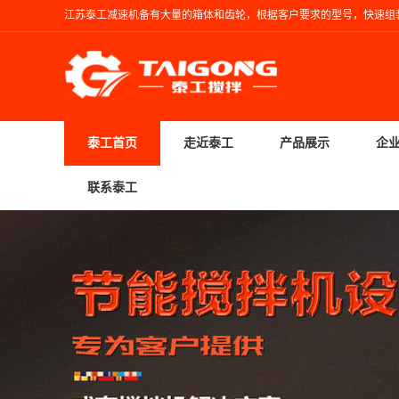
江苏泰工减速机备有大量的箱体和齿轮，根据客户要求的型号，快速组装，三
泰工首页
走近泰工
产品展示
企
联系泰工