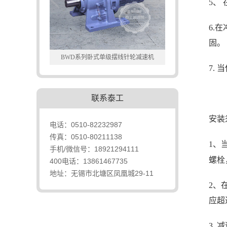
5、
6.
固。
摆线针轮减速机
BWD系列卧式单级摆线针轮减速机
BW型卧式单级
7.
联系泰工
安装
电话：0510-82232987
传真：0510-80211138
1、
手机/微信号：18921294111
螺栓
400电话：13861467735
地址：无锡市北塘区凤凰城29-11
2、
应超
3.