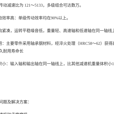
传动减速比为 121～5133，多级组合可达数万。
传动效率高：单级传动效率均在90%以上。
结构紧凑，运转平稳噪音低，重量轻、高速轴和低速轴在同一轴线
耐用：主要零件采用轴承钢材料，经淬火处理（HRC58～62）
久耐用寿命长
体积小：输入轴和输出轴在同一轴线上，比其他减速机重量体积小1/
问题及解决方案：