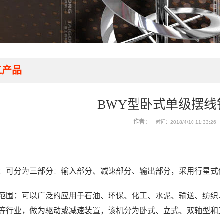
工产品
BWY型卧式单级摆线
作者：
时间：2018/4/10 11:33:26
：可分为三部分：输入部分、减速部分、输出部分，采用行星式
范围：可以广泛的应用于石油、环保、化工、水泥、输送、纺织
等行业，做为驱动或减速装置，该机分为卧式、立式、双轴型和