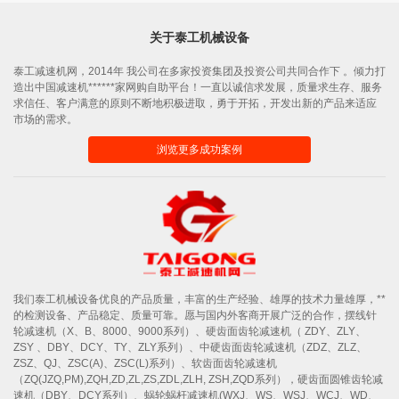
关于泰工机械设备
泰工减速机网，2014年 我公司在多家投资集团及投资公司共同合作下 。倾力打
造出中国减速机******家网购自助平台！一直以诚信求发展，质量求生存、服务
求信任、客户满意的原则不断地积极进取，勇于开拓，开发出新的产品来适应
市场的需求。
浏览更多成功案例
我们泰工机械设备优良的产品质量，丰富的生产经验、雄厚的技术力量雄厚，**
的检测设备、产品稳定、质量可靠。愿与国内外客商开展广泛的合作，摆线针
轮减速机（X、B、8000、9000系列）、硬齿面齿轮减速机（ ZDY、ZLY、
ZSY 、DBY、DCY、TY、ZLY系列）、中硬齿面齿轮减速机（ZDZ、ZLZ、
ZSZ、QJ、ZSC(A)、ZSC(L)系列）、软齿面齿轮减速机
（ZQ(JZQ,PM),ZQH,ZD,ZL,ZS,ZDL,ZLH, ZSH,ZQD系列），硬齿面圆锥齿轮减
速机（DBY、DCY系列）、蜗轮蜗杆减速机(WXJ、WS、WSJ、WCJ、WD、