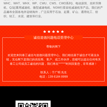
WHC、WHT、WHX、WP、CWU、CWS、CWO系列)、电动滚筒、丝杆升降
机、QJ起重用减速机、微型减速电机、NGW行星齿轮减速机等产品。我们的产
品遍布全国各地并远销海外，广泛应用于石油、起重、矿山、通用化工、纺
织、轻工、水泥、建筑等行业。
诚信道德问题电话受理中心
尊敬的阁下
欢迎您来到泰工诚信与道德问题受理中心。我们相信基于诚信才可基业永
续，无论阁下是我们的供应商、客户、或工作伙伴，您都可以提出任何有关
泰工公司或员工诚信的问题，我们将在******时间回复您，非常感谢！
联系人：于广明 先生
电话：139 6184 8999