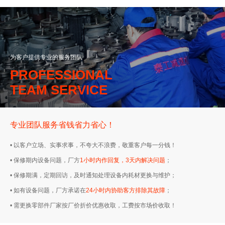
为客户提供专业的服务团队
PROFESSIONAL
TEAM SERVICE
专业团队服务省钱省力省心！
• 以客户立场、实事求事，不夸大不浪费，敬重客户每一分钱！
• 保修期内设备问题，厂方
1小时内作回复，3天内解决问题
；
• 保修期满，定期回访，及时通知处理设备内耗材更换与维护；
• 如有设备问题，厂方承诺在
24小时内协助客方排除其故障
；
• 需更换零部件厂家按厂价折价优惠收取，工费按市场价收取！