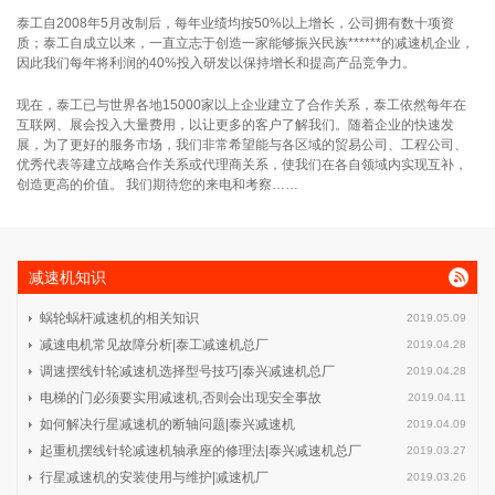
泰工自2008年5月改制后，每年业绩均按50%以上增长，公司拥有数十项资
质；泰工自成立以来，一直立志于创造一家能够振兴民族******的减速机企业，
因此我们每年将利润的40%投入研发以保持增长和提高产品竞争力。
现在，泰工已与世界各地15000家以上企业建立了合作关系，泰工依然每年在
互联网、展会投入大量费用，以让更多的客户了解我们。随着企业的快速发
展，为了更好的服务市场，我们非常希望能与各区域的贸易公司、工程公司、
优秀代表等建立战略合作关系或代理商关系，使我们在各自领域内实现互补，
创造更高的价值。 我们期待您的来电和考察……
减速机知识
蜗轮蜗杆减速机的相关知识
2019.05.09
减速电机常见故障分析|泰工减速机总厂
2019.04.28
调速摆线针轮减速机选择型号技巧|泰兴减速机总厂
2019.04.28
电梯的门必须要实用减速机,否则会出现安全事故
2019.04.11
如何解决行星减速机的断轴问题|泰兴减速机
2019.04.09
起重机摆线针轮减速机轴承座的修理法|泰兴减速机总厂
2019.03.27
行星减速机的安装使用与维护|减速机厂
2019.03.26