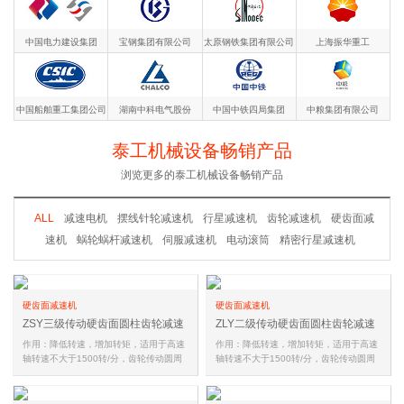
中国电力建设集团
宝钢集团有限公司
太原钢铁集团有限公司
上海振华重工
中国船舶重工集团公司
湖南中科电气股份
中国中铁四局集团
中粮集团有限公司
泰工机械设备畅销产品
浏览更多的泰工机械设备畅销产品
ALL
减速电机
摆线针轮减速机
行星减速机
齿轮减速机
硬齿面减
速机
蜗轮蜗杆减速机
伺服减速机
电动滚筒
精密行星减速机
硬齿面减速机
硬齿面减速机
ZSY三级传动硬齿面圆柱齿轮减速
ZLY二级传动硬齿面圆柱齿轮减速
机
机
作用：降低转速，增加转矩，适用于高速
作用：降低转速，增加转矩，适用于高速
轴转速不大于1500转/分，齿轮传动圆周
轴转速不大于1500转/分，齿轮传动圆周
速度不大于20米/秒，工作环境温…
速度不大于20米/秒，工作环境温…