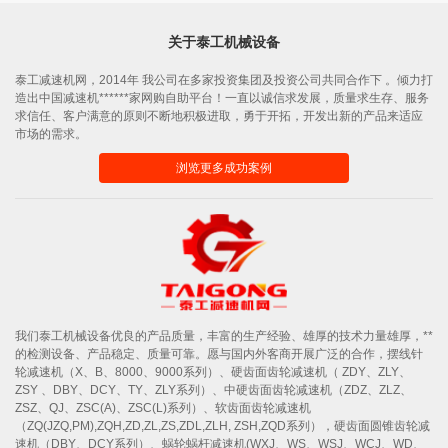
关于泰工机械设备
泰工减速机网，2014年 我公司在多家投资集团及投资公司共同合作下 。倾力打
造出中国减速机******家网购自助平台！一直以诚信求发展，质量求生存、服务
求信任、客户满意的原则不断地积极进取，勇于开拓，开发出新的产品来适应
市场的需求。
浏览更多成功案例
我们泰工机械设备优良的产品质量，丰富的生产经验、雄厚的技术力量雄厚，**
的检测设备、产品稳定、质量可靠。愿与国内外客商开展广泛的合作，摆线针
轮减速机（X、B、8000、9000系列）、硬齿面齿轮减速机（ ZDY、ZLY、
ZSY 、DBY、DCY、TY、ZLY系列）、中硬齿面齿轮减速机（ZDZ、ZLZ、
ZSZ、QJ、ZSC(A)、ZSC(L)系列）、软齿面齿轮减速机
（ZQ(JZQ,PM),ZQH,ZD,ZL,ZS,ZDL,ZLH, ZSH,ZQD系列），硬齿面圆锥齿轮减
速机（DBY、DCY系列）、蜗轮蜗杆减速机(WXJ、WS、WSJ、WCJ、WD、