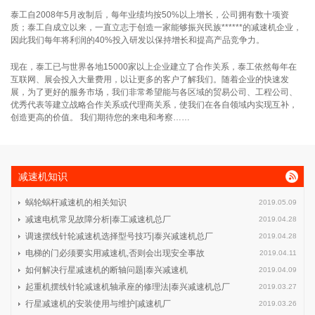
泰工自2008年5月改制后，每年业绩均按50%以上增长，公司拥有数十项资
质；泰工自成立以来，一直立志于创造一家能够振兴民族******的减速机企业，
因此我们每年将利润的40%投入研发以保持增长和提高产品竞争力。
现在，泰工已与世界各地15000家以上企业建立了合作关系，泰工依然每年在
互联网、展会投入大量费用，以让更多的客户了解我们。随着企业的快速发
展，为了更好的服务市场，我们非常希望能与各区域的贸易公司、工程公司、
优秀代表等建立战略合作关系或代理商关系，使我们在各自领域内实现互补，
创造更高的价值。 我们期待您的来电和考察……
减速机知识
蜗轮蜗杆减速机的相关知识
2019.05.09
减速电机常见故障分析|泰工减速机总厂
2019.04.28
调速摆线针轮减速机选择型号技巧|泰兴减速机总厂
2019.04.28
电梯的门必须要实用减速机,否则会出现安全事故
2019.04.11
如何解决行星减速机的断轴问题|泰兴减速机
2019.04.09
起重机摆线针轮减速机轴承座的修理法|泰兴减速机总厂
2019.03.27
行星减速机的安装使用与维护|减速机厂
2019.03.26