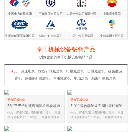
中国电力建设集团
宝钢集团有限公司
太原钢铁集团有限公司
上海振华重工
中国船舶重工集团公司
湖南中科电气股份
中国中铁四局集团
中粮集团有限公司
泰工机械设备畅销产品
浏览更多的泰工机械设备畅销产品
ALL
减速电机
摆线针轮减速机
行星减速机
齿轮减速机
硬齿面减
速机
蜗轮蜗杆减速机
伺服减速机
电动滚筒
精密行星减速机
硬齿面减速机
硬齿面减速机
ZSY三级传动硬齿面圆柱齿轮减速
ZLY二级传动硬齿面圆柱齿轮减速
机
机
作用：降低转速，增加转矩，适用于高速
作用：降低转速，增加转矩，适用于高速
轴转速不大于1500转/分，齿轮传动圆周
轴转速不大于1500转/分，齿轮传动圆周
速度不大于20米/秒，工作环境温…
速度不大于20米/秒，工作环境温…