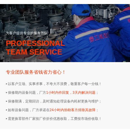
为客户提供专业的服务团队
PROFESSIONAL
TEAM SERVICE
专业团队服务省钱省力省心！
• 以客户立场、实事求事，不夸大不浪费，敬重客户每一分钱！
• 保修期内设备问题，厂方
1小时内作回复，3天内解决问题
；
• 保修期满，定期回访，及时通知处理设备内耗材更换与维护；
• 如有设备问题，厂方承诺在
24小时内协助客方排除其故障
；
• 需更换零部件厂家按厂价折价优惠收取，工费按市场价收取！