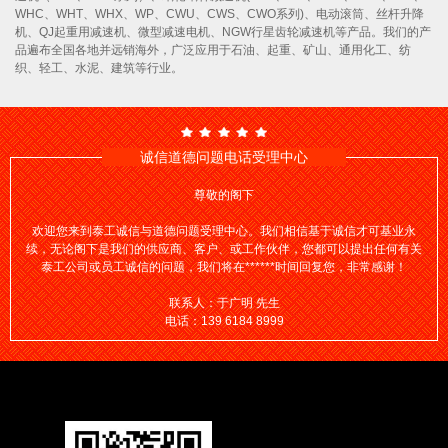
WHC、WHT、WHX、WP、CWU、CWS、CWO系列)、电动滚筒、丝杆升降
机、QJ起重用减速机、微型减速电机、NGW行星齿轮减速机等产品。我们的产
品遍布全国各地并远销海外，广泛应用于石油、起重、矿山、通用化工、纺
织、轻工、水泥、建筑等行业。
诚信道德问题电话受理中心
尊敬的阁下
欢迎您来到泰工诚信与道德问题受理中心。我们相信基于诚信才可基业永
续，无论阁下是我们的供应商、客户、或工作伙伴，您都可以提出任何有关
泰工公司或员工诚信的问题，我们将在******时间回复您，非常感谢！
联系人：于广明 先生
电话：139 6184 8999