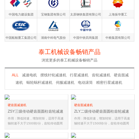
中国电力建设集团
宝钢集团有限公司
太原钢铁集团有限公司
上海振华重工
中国船舶重工集团公司
湖南中科电气股份
中国中铁四局集团
中粮集团有限公司
泰工机械设备畅销产品
浏览更多的泰工机械设备畅销产品
ALL
减速电机
摆线针轮减速机
行星减速机
齿轮减速机
硬齿面减
速机
蜗轮蜗杆减速机
伺服减速机
电动滚筒
精密行星减速机
硬齿面减速机
硬齿面减速机
ZSY三级传动硬齿面圆柱齿轮减速
ZLY二级传动硬齿面圆柱齿轮减速
机
机
作用：降低转速，增加转矩，适用于高速
作用：降低转速，增加转矩，适用于高速
轴转速不大于1500转/分，齿轮传动圆周
轴转速不大于1500转/分，齿轮传动圆周
速度不大于20米/秒，工作环境温…
速度不大于20米/秒，工作环境温…