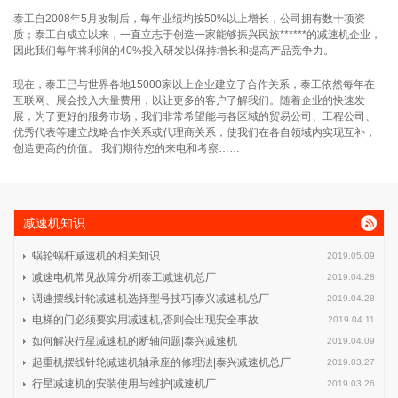
泰工自2008年5月改制后，每年业绩均按50%以上增长，公司拥有数十项资
质；泰工自成立以来，一直立志于创造一家能够振兴民族******的减速机企业，
因此我们每年将利润的40%投入研发以保持增长和提高产品竞争力。
现在，泰工已与世界各地15000家以上企业建立了合作关系，泰工依然每年在
互联网、展会投入大量费用，以让更多的客户了解我们。随着企业的快速发
展，为了更好的服务市场，我们非常希望能与各区域的贸易公司、工程公司、
优秀代表等建立战略合作关系或代理商关系，使我们在各自领域内实现互补，
创造更高的价值。 我们期待您的来电和考察……
减速机知识
蜗轮蜗杆减速机的相关知识
2019.05.09
减速电机常见故障分析|泰工减速机总厂
2019.04.28
调速摆线针轮减速机选择型号技巧|泰兴减速机总厂
2019.04.28
电梯的门必须要实用减速机,否则会出现安全事故
2019.04.11
如何解决行星减速机的断轴问题|泰兴减速机
2019.04.09
起重机摆线针轮减速机轴承座的修理法|泰兴减速机总厂
2019.03.27
行星减速机的安装使用与维护|减速机厂
2019.03.26