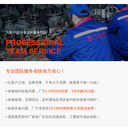
为客户提供专业的服务团队
PROFESSIONAL
TEAM SERVICE
专业团队服务省钱省力省心！
• 以客户立场、实事求事，不夸大不浪费，敬重客户每一分钱！
• 保修期内设备问题，厂方
1小时内作回复，3天内解决问题
；
• 保修期满，定期回访，及时通知处理设备内耗材更换与维护；
• 如有设备问题，厂方承诺在
24小时内协助客方排除其故障
；
• 需更换零部件厂家按厂价折价优惠收取，工费按市场价收取！