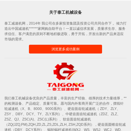
关于泰工机械设备
泰工减速机网，2014年 我公司在多家投资集团及投资公司共同合作下 。倾力打
造出中国减速机******家网购自助平台！一直以诚信求发展，质量求生存、服务
求信任、客户满意的原则不断地积极进取，勇于开拓，开发出新的产品来适应
市场的需求。
浏览更多成功案例
我们泰工机械设备优良的产品质量，丰富的生产经验、雄厚的技术力量雄厚，**
的检测设备、产品稳定、质量可靠。愿与国内外客商开展广泛的合作，摆线针
轮减速机（X、B、8000、9000系列）、硬齿面齿轮减速机（ ZDY、ZLY、
ZSY 、DBY、DCY、TY、ZLY系列）、中硬齿面齿轮减速机（ZDZ、ZLZ、
ZSZ、QJ、ZSC(A)、ZSC(L)系列）、软齿面齿轮减速机
（ZQ(JZQ,PM),ZQH,ZD,ZL,ZS,ZDL,ZLH, ZSH,ZQD系列），硬齿面圆锥齿轮减
速机（DBY、DCY系列）、蜗轮蜗杆减速机(WXJ、WS、WSJ、WCJ、WD、