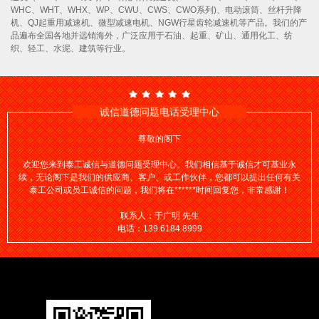
WHC、WHT、WHX、WP、CWU、CWS、CWO系列)、电动滚筒、丝杆升降
机、QJ起重用减速机、微型减速电机、NGW行星齿轮减速机等产品。我们的产
品遍布全国各地并远销海外，广泛应用于石油、起重、矿山、通用化工、纺
织、轻工、水泥、建筑等行业。
诚信道德问题电话受理中心
尊敬的阁下
欢迎您来到泰工诚信与道德问题受理中心。我们相信基于诚信才可基业永
续，无论阁下是我们的供应商、客户、或工作伙伴，您都可以提出任何有关
泰工公司或员工诚信的问题，我们将在******时间回复您，非常感谢！
联系人：于广明 先生
电话：139 6184 8999